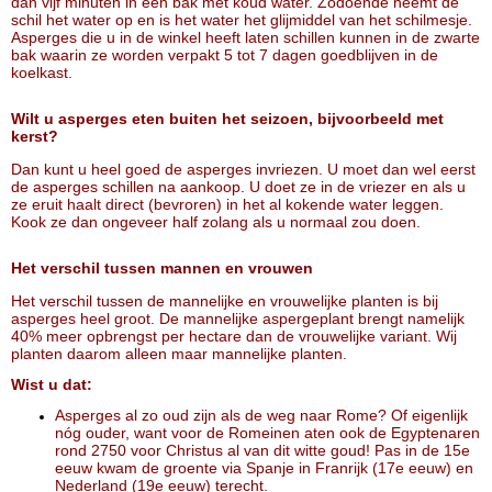
dan vijf minuten in een bak met koud water. Zodoende neemt de
schil het water op en is het water het glijmiddel van het schilmesje.
Asperges die u in de winkel heeft laten schillen kunnen in de zwarte
bak waarin ze worden verpakt 5 tot 7 dagen goedblijven in de
koelkast.
Wilt u asperges eten buiten het seizoen, bijvoorbeeld met
kerst?
Dan kunt u heel goed de asperges invriezen. U moet dan wel eerst
de asperges schillen na aankoop. U doet ze in de vriezer en als u
ze eruit haalt direct (bevroren) in het al kokende water leggen.
Kook ze dan ongeveer half zolang als u normaal zou doen.
Het verschil tussen mannen en vrouwen
Het verschil tussen de mannelijke en vrouwelijke planten is bij
asperges heel groot. De mannelijke aspergeplant brengt namelijk
40% meer opbrengst per hectare dan de vrouwelijke variant. Wij
planten daarom alleen maar mannelijke planten.
Wist u dat:
Asperges al zo oud zijn als de weg naar Rome? Of eigenlijk
nóg ouder, want voor de Romeinen aten ook de Egyptenaren
rond 2750 voor Christus al van dit witte goud! Pas in de 15e
eeuw kwam de groente via Spanje in Franrijk (17e eeuw) en
Nederland (19e eeuw) terecht.