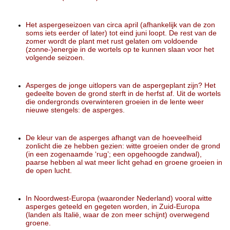
Het aspergeseizoen van circa april (afhankelijk van de zon
soms iets eerder of later) tot eind juni loopt. De rest van de
zomer wordt de plant met rust gelaten om voldoende
(zonne-)energie in de wortels op te kunnen slaan voor het
volgende seizoen.
Asperges de jonge uitlopers van de aspergeplant zijn? Het
gedeelte boven de grond sterft in de herfst af. Uit de wortels
die ondergronds overwinteren groeien in de lente weer
nieuwe stengels: de asperges.
De kleur van de asperges afhangt van de hoeveelheid
zonlicht die ze hebben gezien: witte groeien onder de grond
(in een zogenaamde ‘rug’; een opgehoogde zandwal),
paarse hebben al wat meer licht gehad en groene groeien in
de open lucht.
In Noordwest-Europa (waaronder Nederland) vooral witte
asperges geteeld en gegeten worden, in Zuid-Europa
(landen als Italië, waar de zon meer schijnt) overwegend
groene.