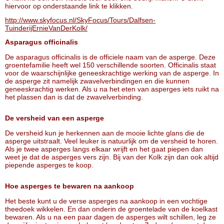
hiervoor op onderstaande link te klikken.
http://www.skyfocus.nl/SkyFocus/Tours/Dalfsen-
TuinderijErnieVanDerKolk/
Asparagus officinalis
De asparagus officinalis is de officiele naam van de asperge. Deze
groentefamilie heeft wel 150 verschillende soorten. Officinalis staat
voor de waarschijnlijke geneeskrachtige werking van de asperge. In
de asperge zit namelijk zwavelverbindingen en die kunnen
geneeskrachtig werken. Als u na het eten van asperges iets ruikt na
het plassen dan is dat de zwavelverbinding.
De versheid van een asperge
De versheid kun je herkennen aan de mooie lichte glans die de
asperge uitstraalt. Veel leuker is natuurlijk om de versheid te horen.
Als je twee asperges langs elkaar wrijft en het gaat piepen dan
weet je dat de asperges vers zijn. Bij van der Kolk zijn dan ook altijd
piepende asperges te koop.
Hoe asperges te bewaren na aankoop
Het beste kunt u de verse asperges na aankoop in een vochtige
theedoek wikkelen. En dan onderin de groentelade van de koelkast
bewaren. Als u na een paar dagen de asperges wilt schillen, leg ze