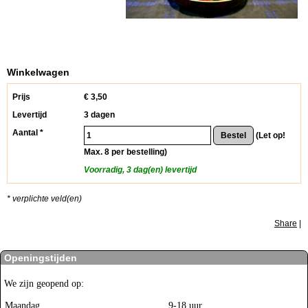
Winkelwagen
Prijs
€
3,50
Levertijd
3 dagen
Aantal *
(Let op!
Max. 8 per bestelling)
Voorradig, 3 dag(en) levertijd
* verplichte veld(en)
Share
|
Openingstijden
We zijn geopend op:
Maandag
9-18 uur