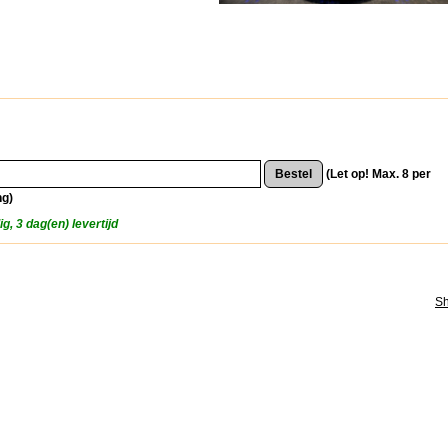
(Let op! Max. 8 per
ng)
g, 3 dag(en) levertijd
S