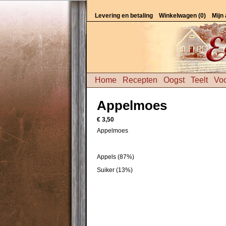
Levering en betaling
Winkelwagen (0)
Mijn
Home
Recepten
Oogst
Teelt
Voo
Appelmoes
€ 3,50
Appelmoes
Appels (87%)
Suiker (13%)