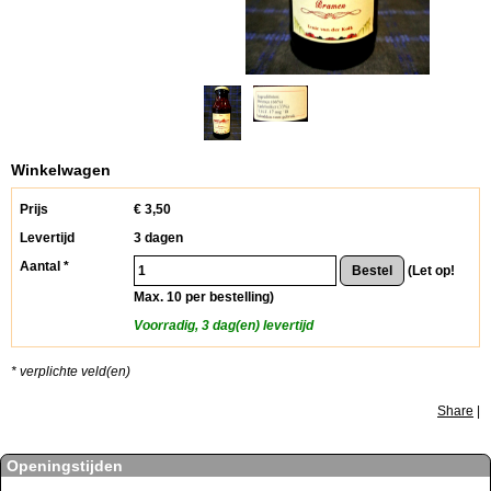
Winkelwagen
Prijs
€
3,50
Levertijd
3 dagen
Aantal *
(Let op!
Max. 10 per bestelling)
Voorradig, 3 dag(en) levertijd
* verplichte veld(en)
Share
|
Openingstijden